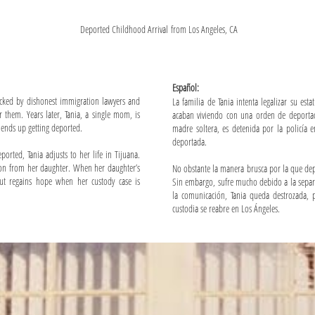
Deported Childhood Arrival from Los Angeles, CA
Español:​​​
 tricked by dishonest immigration lawyers and
La familia de Tania intenta legalizar su es
 them. Years later, Tania, a single mom, is
acaban viviendo con una orden de deportac
 ends up getting deported.
madre soltera, es detenida por la policía 
deportada.
rted, Tania adjusts to her life in Tijuana.
tion from her daughter. When her daughter’s
No obstante la manera brusca por la que depor
but regains hope when her custody case is
Sin embargo, sufre mucho debido a la separa
la comunicación, Tania queda destrozada, 
custodia se reabre en Los Ángeles.